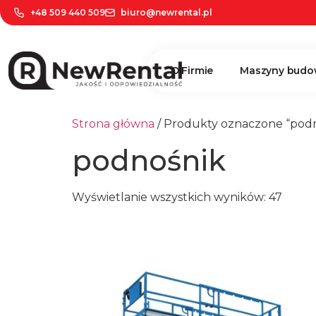
+48 509 440 509
biuro@newrental.pl
O Firmie
Maszyny budo
Strona główna
/ Produkty oznaczone “pod
podnośnik
Wyświetlanie wszystkich wyników: 47