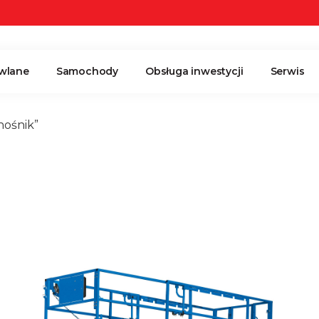
wlane
Samochody
Obsługa inwestycji
Serwis
nośnik”