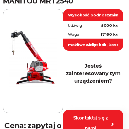
MANITOU MRT2540
Ładowarki teleskopowe
Obrotowe
Wysokość podnoszenia
25 m
Proste
Udźwig
5000 kg
Wózki widłowe
Mini koparki
Waga
17160 kg
Sprężarki
możliwe akcesoria
widły, hak, kosz
Agregaty
Maszty oświetleniowe
Myjki ciśnieniowe
Jesteś
Zbiorniki na paliwo
zainteresowany tym
Sprzedaż
urządzeniem?
Serwis
Samochody
Skontaktuj się z
Cena:
zapytaj o
nami