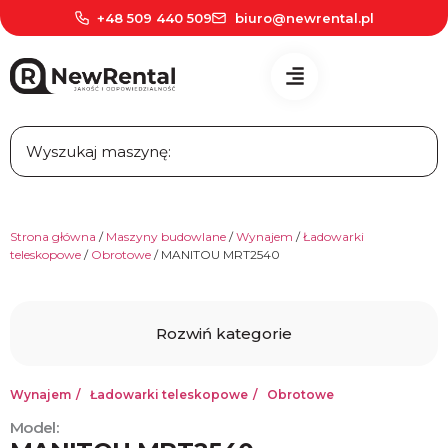
+48 509 440 509
biuro@newrental.pl
Strona główna
/
Maszyny budowlane
/
Wynajem
/
Ładowarki
teleskopowe
/
Obrotowe
/ MANITOU MRT2540
kategorie
Maszyny budowlane
Wynajem
Wynajem
Ładowarki teleskopowe
Obrotowe
Podnośniki elektryczne
Model:
Podnośniki spalinowe