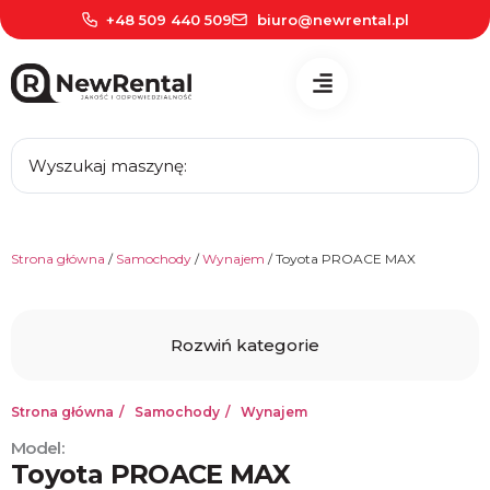
+48 509 440 509
biuro@newrental.pl
Strona główna
/
Samochody
/
Wynajem
/ Toyota PROACE MAX
kategorie
Maszyny budowlane
Samochody
Strona główna
Samochody
Wynajem
Wynajem
Model:
Sprzedaż
Toyota PROACE MAX