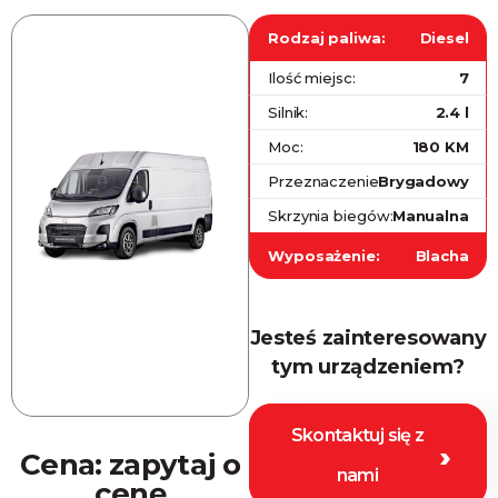
Rodzaj paliwa:
Diesel
Ilość miejsc:
7
Silnik:
2.4 l
Moc:
180 KM
Przeznaczenie:
Brygadowy
Skrzynia biegów:
Manualna
Wyposażenie:
Blacha
Jesteś zainteresowany
tym urządzeniem?
Skontaktuj się z
Cena:
zapytaj o
nami
cenę