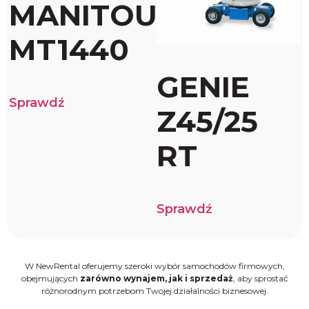
MANITOU
MT1440
GENIE
Sprawdź
Z45/25
RT
Sprawdź
W NewRental oferujemy szeroki wybór samochodów firmowych,
obejmujących
zarówno wynajem, jak i sprzedaż
, aby sprostać
różnorodnym potrzebom Twojej działalności biznesowej.