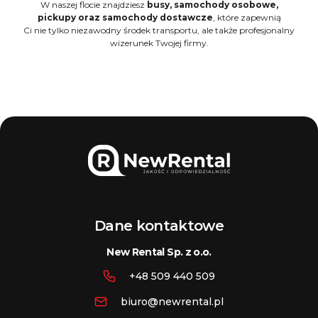
W naszej flocie znajdziesz
busy, samochody osobowe,
pickupy oraz samochody dostawcze
, które zapewnią
Ci nie tylko niezawodny środek transportu, ale także profesjonalny
wizerunek Twojej firmy.
Dane kontaktowe
New Rental Sp. z o.o.
+48 509 440 509
biuro@newrental.pl